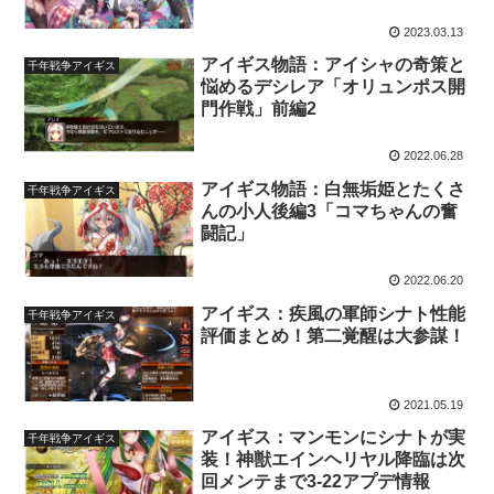
デ内容まとめ
2023.03.13
アイギス物語：アイシャの奇策と
千年戦争アイギス
悩めるデシレア「オリュンポス開
門作戦」前編2
2022.06.28
アイギス物語：白無垢姫とたくさ
千年戦争アイギス
んの小人後編3「コマちゃんの奮
闘記」
2022.06.20
アイギス：疾風の軍師シナト性能
千年戦争アイギス
評価まとめ！第二覚醒は大参謀！
2021.05.19
アイギス：マンモンにシナトが実
千年戦争アイギス
装！神獣エインヘリヤル降臨は次
回メンテまで3-22アプデ情報