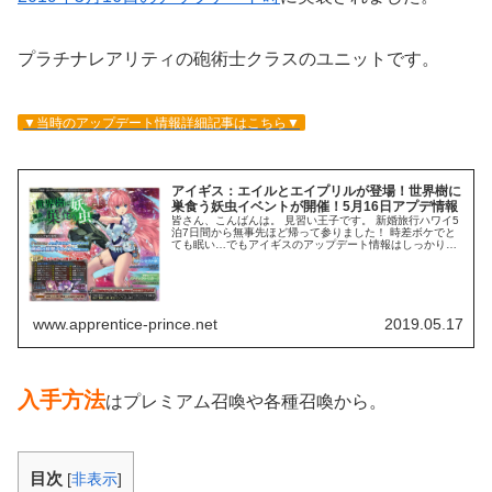
プラチナレアリティの砲術士クラスのユニットです。
▼当時のアップデート情報詳細記事はこちら▼
アイギス：エイルとエイプリルが登場！世界樹に
巣食う妖虫イベントが開催！5月16日アプデ情報
皆さん、こんばんは。 見習い王子です。 新婚旅行ハワイ5
泊7日間から無事先ほど帰って参りました！ 時差ボケでと
ても眠い…でもアイギスのアップデート情報はしっかり確
認しておきたいのでまとめ記事、いきます！ キャンペーン
情報 『ウェルカムバック...
www.apprentice-prince.net
2019.05.17
入手方法
はプレミアム召喚や各種召喚から。
目次
[
非表示
]