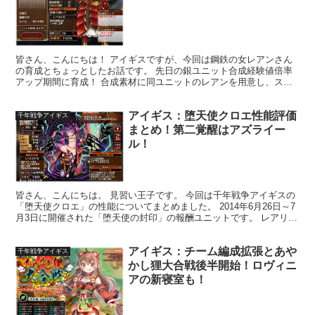
皆さん、こんにちは！ アイギスですが、今回は鋼鉄の女レアンさん
の育成とちょっとしたお話です。 先日の銀ユニット合成経験値倍率
アップ期間に育成！ 合成素材に同ユニットのレアンを用意し、スキ
ルアップとコスト下げを狙います。 銀レア女性ユニットは...
アイギス：堕天使クロエ性能評価
千年戦争アイギス
まとめ！第二覚醒はアズライー
ル！
皆さん、こんにちは。 見習い王子です。 今回は千年戦争アイギスの
「堕天使クロエ」の性能についてまとめました。 2014年6月26日～7
月3日に開催された「堕天使の封印」の報酬ユニットです。 レアリテ
ィはプラチナ、クラスはエンジェルの女性ユニ...
アイギス：チーム編成拡張とあや
千年戦争アイギス
かし狸大合戦後半開始！ロヴィニ
アの新寝室も！