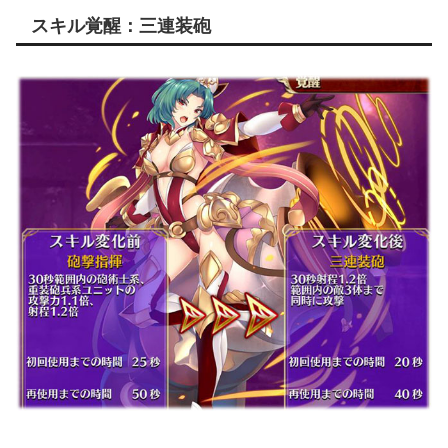
スキル覚醒：三連装砲