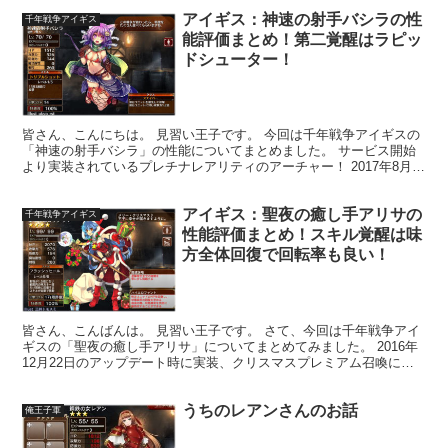
アイギス：神速の射手バシラの性
千年戦争アイギス
能評価まとめ！第二覚醒はラピッ
ドシューター！
皆さん、こんにちは。 見習い王子です。 今回は千年戦争アイギスの
「神速の射手バシラ」の性能についてまとめました。 サービス開始
より実装されているプレチナレアリティのアーチャー！ 2017年8月
31日に待望の第二覚醒クラスが実装されました。 ...
アイギス：聖夜の癒し手アリサの
千年戦争アイギス
性能評価まとめ！スキル覚醒は味
方全体回復で回転率も良い！
皆さん、こんばんは。 見習い王子です。 さて、今回は千年戦争アイ
ギスの「聖夜の癒し手アリサ」についてまとめてみました。 2016年
12月22日のアップデート時に実装、クリスマスプレミアム召喚に登
場しました。 癒し手アリサのサンタ服Ver.で...
うちのレアンさんのお話
俺王子軍