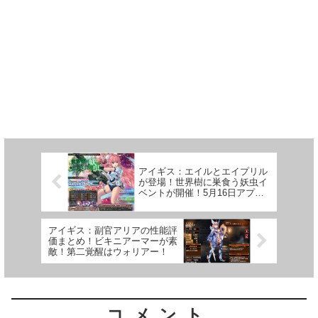
アイギス：エイルとエイプリル
が登場！世界樹に巣食う妖虫イ
ベントが開催！5月16日アプデ
情報
アイギス：副官アリアの性能評
価まとめ！ビキニアーマーが素
敵！第二覚醒はウォリアー！
コメント