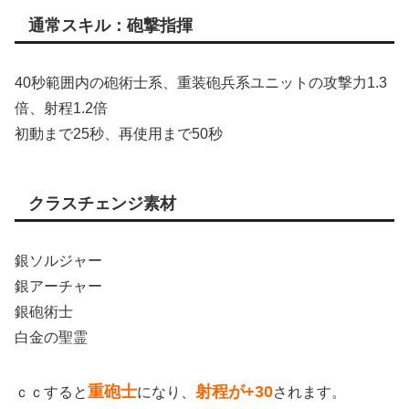
通常スキル：砲撃指揮
40秒範囲内の砲術士系、重装砲兵系ユニットの攻撃力1.3
倍、射程1.2倍
初動まで25秒、再使用まで50秒
クラスチェンジ素材
銀ソルジャー
銀アーチャー
銀砲術士
白金の聖霊
重砲士
射程が+30
ｃｃすると
になり、
されます。