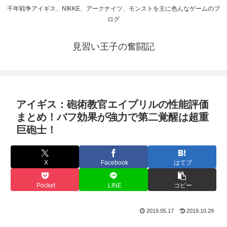
千年戦争アイギス、NIKKE、アークナイツ、モンストを主に色んなゲームのブ
ログ
見習い王子の奮闘記
アイギス：砲術教官エイプリルの性能評価
まとめ！バフ効果が強力で第二覚醒は超重
巨砲士！
X
Facebook
はてブ
Pocket
LINE
コピー
2019.05.17
2019.10.29