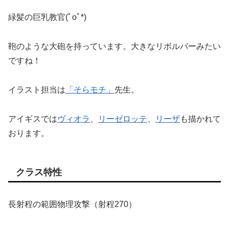
緑髪の巨乳教官(ﾟoﾟ*)
鞄のような大砲を持っています。大きなリボルバーみたい
ですね！
イラスト担当は
「そらモチ」
先生。
アイギスでは
ヴィオラ
、
リーゼロッテ
、
リーザ
も描かれて
おります。
クラス特性
長射程の範囲物理攻撃（射程270）