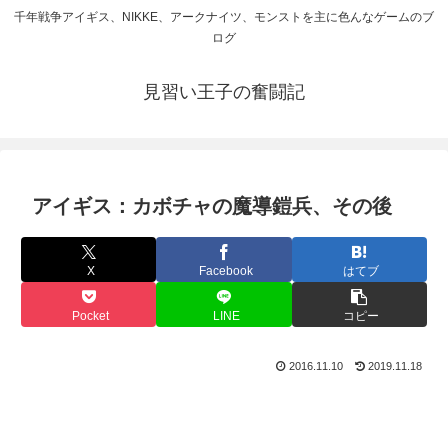
千年戦争アイギス、NIKKE、アークナイツ、モンストを主に色んなゲームのブ
ログ
見習い王子の奮闘記
アイギス：カボチャの魔導鎧兵、その後
X
Facebook
はてブ
Pocket
LINE
コピー
2016.11.10
2019.11.18