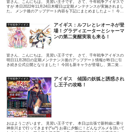
皆さん、こんにちは。 見習い王子です。 さて、千年戦争アイギスで
すが 本日2022年11月24日木曜日は定期メンテナンスが実施されまし
た。 メンテ後のアップデート内容を下記にまとめましたよ～！ 今回
はアイギス、サービス開始から９周年記念！ ...
アイギス：ルフレとレオーネが登
千年戦争アイギス
場！グラディエーターとシャーマ
ンの第二覚醒実装も来る！
皆さん、こんにちは。 見習い王子です。 さて、千年戦争アイギスの
明日11月28日の定期メンテナンス後のアップデート情報が昨日に引
き続き公式公開となりました！ 今回も新キャラが登場し、第二覚醒
も新しくきますよ～！ 下記に情報をまとめましたので...
アイギス 傾国の妖狐と誘惑され
千年戦争アイギス
し王子の攻略！
おはようございます。 見習い王子です。 本日は出張で新幹線に乗り
神奈川まで行ってきます(*'ω'*) お昼に夕飯に！どんなグルメを頂いて