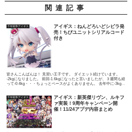
関連記事
アイギス：ねんどろいどシビラ発
千年戦争アイギス
売！ちびユニットシリアルコード
付き
皆さんこんばんは！ 見習い王子です。 ダイエット続けています。
-2kgになりました。 前回-1.6kgになったと言いましたが、３週間も経
って-0.4kg・・・ちょっとペースがよくありません。 去年中に-3kgに
する予定だったんですけどね・...
アイギス：新英傑リヴン、ルキフ
千年戦争アイギス
ァ実装！9周年キャンペーン開
催！11/24アプデ内容まとめ