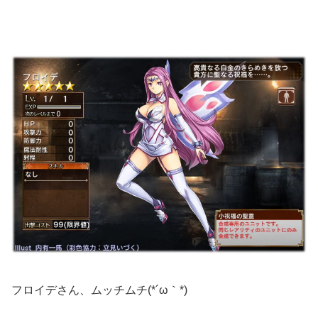
フロイデさん、ムッチムチ(*´ω｀*)