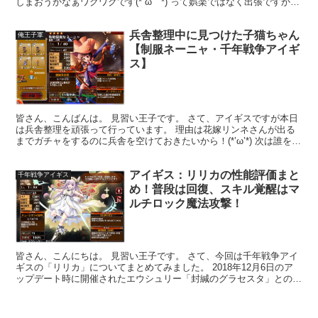
しまおうかなぁワクワクです(*´ω｀*) って娯楽ではなく出張ですから
打ち合わせはしっかりマジメにやりま...
兵舎整理中に見つけた子猫ちゃん
俺王子軍
【制服ネーニャ・千年戦争アイギ
ス】
皆さん、こんばんは。 見習い王子です。 さて、アイギスですが本日
は兵舎整理を頑張って行っています。 理由は花嫁リンネさんが出る
までガチャをするのに兵舎を空けておきたいから！(*’ω’*) 次は誰を煮
込んでやろうかと兵舎をウロウロしいると･･...
アイギス：リリカの性能評価まと
千年戦争アイギス
め！普段は回復、スキル覚醒はマ
ルチロック魔法攻撃！
皆さん、こんにちは。 見習い王子です。 さて、今回は千年戦争アイ
ギスの「リリカ」についてまとめてみました。 2018年12月6日のア
ップデート時に開催されたエウシュリー「封緘のグラセスタ」とのコ
ラボ企画で実装されたブラックレアリティユニット...