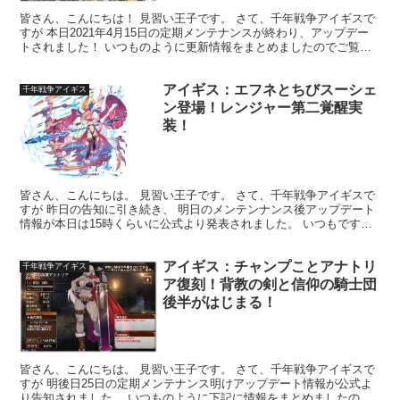
皆さん、こんにちは！ 見習い王子です。 さて、千年戦争アイギスで
すが 本日2021年4月15日の定期メンテナンスが終わり、アップデー
トされました！ いつものように更新情報をまとめましたのでご覧く
ださいませ～！ キャンペーン情報 学園キャンペ...
アイギス：エフネとちびスーシェ
千年戦争アイギス
ン登場！レンジャー第二覚醒実
装！
皆さん、こんにちは。 見習い王子です。 さて、千年戦争アイギスで
すが 昨日の告知に引き続き、 明日のメンテンナンス後アップデート
情報が本日は15時くらいに公式より発表されました。 いつもですと
12時に告知があるのですが 「今日は無いのかなぁ...
アイギス：チャンプことアナトリ
千年戦争アイギス
ア復刻！背教の剣と信仰の騎士団
後半がはじまる！
皆さん、こんにちは。 見習い王子です。 さて、千年戦争アイギスで
すが 明後日25日の定期メンテナンス明けアップデート情報が公式よ
り告知されました。 いつものように下記に情報をまとめましたので