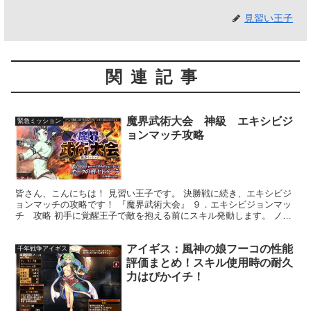
見習い王子
関連記事
魔界武術大会 神級 エキシビジ
緊急ミッション
ョンマッチ攻略
皆さん、こんにちは！ 見習い王子です。 決勝戦に続き、エキシビジ
ョンマッチの攻略です！ 『魔界武術大会』 ９．エキシビジョンマッ
チ 攻略 初手に覚醒王子で敵を抱える前にスキル発動します。 ノエ
ルさんは攻撃と回復のスイッチ要員で他のビショップ...
アイギス：風神の娘フーコの性能
千年戦争アイギス
評価まとめ！スキル使用時の耐久
力はぴかイチ！