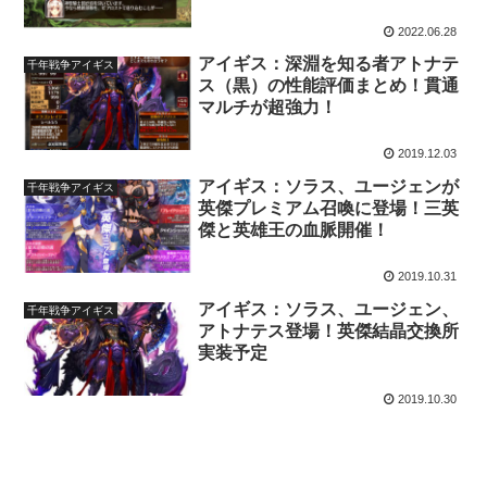
2022.06.28
アイギス：深淵を知る者アトナテ
千年戦争アイギス
ス（黒）の性能評価まとめ！貫通
マルチが超強力！
2019.12.03
アイギス：ソラス、ユージェンが
千年戦争アイギス
英傑プレミアム召喚に登場！三英
傑と英雄王の血脈開催！
2019.10.31
アイギス：ソラス、ユージェン、
千年戦争アイギス
アトナテス登場！英傑結晶交換所
実装予定
2019.10.30