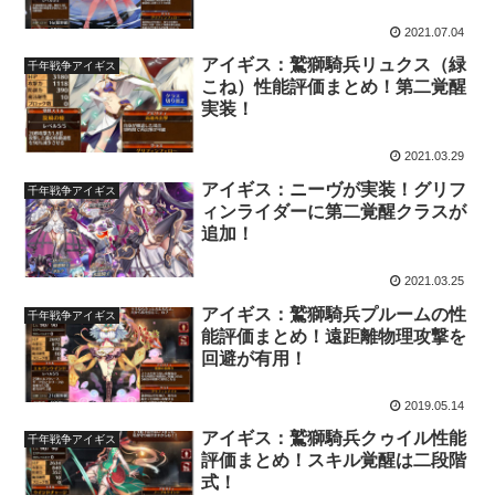
2021.07.04
アイギス：鷲獅騎兵リュクス（緑
千年戦争アイギス
こね）性能評価まとめ！第二覚醒
実装！
2021.03.29
アイギス：ニーヴが実装！グリフ
千年戦争アイギス
ィンライダーに第二覚醒クラスが
追加！
2021.03.25
アイギス：鷲獅騎兵プルームの性
千年戦争アイギス
能評価まとめ！遠距離物理攻撃を
回避が有用！
2019.05.14
アイギス：鷲獅騎兵クゥイル性能
千年戦争アイギス
評価まとめ！スキル覚醒は二段階
式！