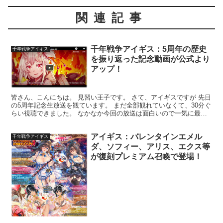
関連記事
千年戦争アイギス：5周年の歴史
千年戦争アイギス
を振り返った記念動画が公式より
アップ！
皆さん、こんにちは。 見習い王子です。 さて、アイギスですが 先日
の5周年記念生放送を観ています。 まだ全部観れていなくて、30分ぐ
らい視聴できました。 なかなか今回の放送は面白いので一気に最後
まで観たいのですが色々と忙しくて数回に分けて観...
アイギス：バレンタインエメル
千年戦争アイギス
ダ、ソフィー、アリス、エクス等
が復刻プレミアム召喚で登場！