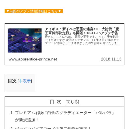
▼前回のアプデ情報詳細はこちら▼
アイギス：新イベは悪霊の迷宮XIII！大討伐「魔
王軍幹部決定戦」も開催！18-11-15アプデ予告
皆さん、こんにちは。 見習い王子です。 さて、千年戦争
アイギスですが 次回メンテナンス（11月15日）後のアッ
プデート情報がリークされましたのでお知らせいたしま
す！ 緊急ミッション悪霊の迷宮XIII開催！ 【悪霊の迷宮
XIII】はカリスマの...
www.apprentice-prince.net
2018.11.13
目次
[
非表示
]
目次
プレミアム召喚に白金のグラディエーター「バルバラ」
が新規追加！
ヴァインパイアロードの第二覚醒が実装！