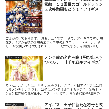
素敵！１２回目のゴールドラッシ
ュ攻略動画もどうぞ：アイギス
ご無沙汰しております。 見習い王子です。 さて、アイギスですが 現
在プレミアム召喚の出現確立アップ中の新ユニット「レギーナ」さ
ん。 金髪美少女は大好き(*´∀｀) ・・・なのですが、今回は課金しま
せんので入手できず(´;ω;`) 我慢、がま...
メンテ前の名声召喚！飛び出ろち
緊急ミッション
びベルナ！【千年戦争アイギス】
皆さん、こんにちは。 見習い王子です。 さて、本日アイギスは10時
よりメンテナンスです。 15時にメンテは終了する予定で、緊急ミッ
ション世界樹の花嫁後半がスタートします。 ちなみに前半1週間の私
の花びら収集は４６９個でした。 最低でも130...
アイギス：王子に新たな称号と装
千年戦争アイギス