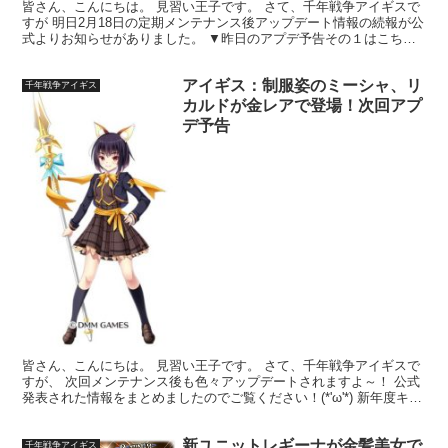
皆さん、こんにちは。 見習い王子です。 さて、千年戦争アイギスで
すが 明日2月18日の定期メンテナンス後アップデート情報の続報が公
式よりお知らせがありました。 ▼昨日のアプデ予告その１はこちら
▼ 今回は開催される召喚情報がメインです！ バレ...
アイギス：制服姿のミーシャ、リ
千年戦争アイギス
カルドが金レアで登場！次回アプ
デ予告
皆さん、こんにちは。 見習い王子です。 さて、千年戦争アイギスで
すが、 次回メンテナンス後も色々アップデートされますよ～！ 公式
発表された情報をまとめましたのでご覧ください！(*'ω'*) 新年度キャ
ンペーン第二弾開催予定！ ※『魔法科剣士...
新ユニットレギーナが金髪美女で
千年戦争アイギス