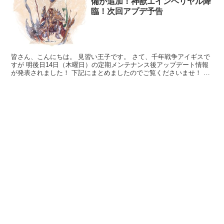
備が追加！神獣エインヘリヤル降
臨！次回アプデ予告
皆さん、こんにちは。 見習い王子です。 さて、千年戦争アイギスで
すが 明後日14日（木曜日）の定期メンテナンス後アップデート情報
が発表されました！ 下記にまとめましたのでご覧くださいませ！ 緊
急ミッション【欲望の魔神と破滅の力】の後半開始予...