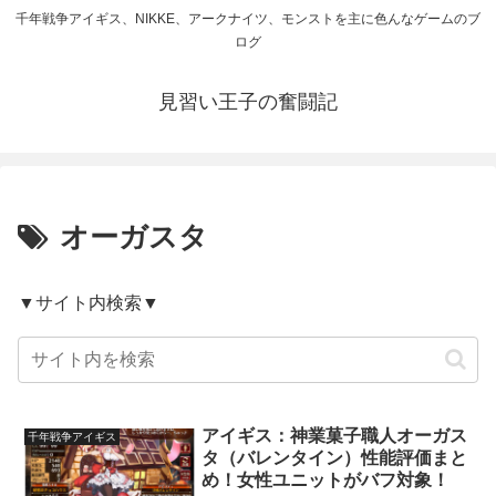
千年戦争アイギス、NIKKE、アークナイツ、モンストを主に色んなゲームのブ
ログ
見習い王子の奮闘記
オーガスタ
▼サイト内検索▼
アイギス：神業菓子職人オーガス
千年戦争アイギス
タ（バレンタイン）性能評価まと
め！女性ユニットがバフ対象！