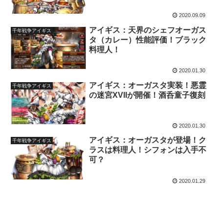
実装予定！
2020.09.09
アイギス：天界のシェフオーガス
千年戦争アイギス
タ（カレー）性能評価！ブラック
料理人！
2020.01.30
アイギス：オーガスタ実装！悪霊
千年戦争アイギス
の迷宮XVIIが開催！酒呑童子復刻
2020.01.30
アイギス：オーガスタが登場！ク
千年戦争アイギス
ラスは料理人！シフォンは入手不
可？
2020.01.29