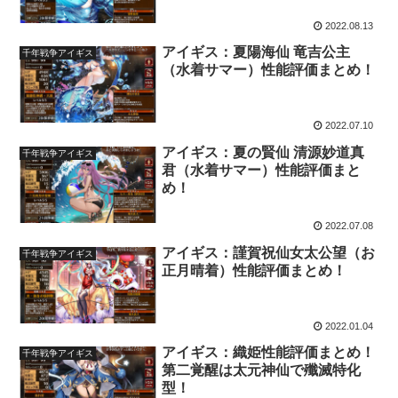
2022.08.13
アイギス：夏陽海仙 竜吉公主
千年戦争アイギス
（水着サマー）性能評価まとめ！
2022.07.10
アイギス：夏の賢仙 清源妙道真
千年戦争アイギス
君（水着サマー）性能評価まと
め！
2022.07.08
アイギス：謹賀祝仙女太公望（お
千年戦争アイギス
正月晴着）性能評価まとめ！
2022.01.04
アイギス：織姫性能評価まとめ！
千年戦争アイギス
第二覚醒は太元神仙で殲滅特化
型！