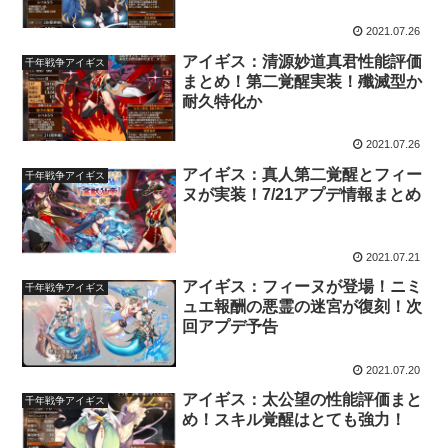
2021.07.26
アイギス：清源妙道真君性能評価
千年戦争アイギス
まとめ！第二覚醒実装！殲滅型か
耐久特化か
2021.07.26
アイギス：真人第二覚醒とフィー
千年戦争アイギス
ヌが実装！7/21アプデ情報まとめ
2021.07.21
アイギス：フィーヌが登場！ニミ
千年戦争アイギス
ュエ報酬の悪霊の迷宮が復刻！次
回アプデ予告
2021.07.20
アイギス：太公望の性能評価まと
千年戦争アイギス
め！スキル覚醒はとても強力！