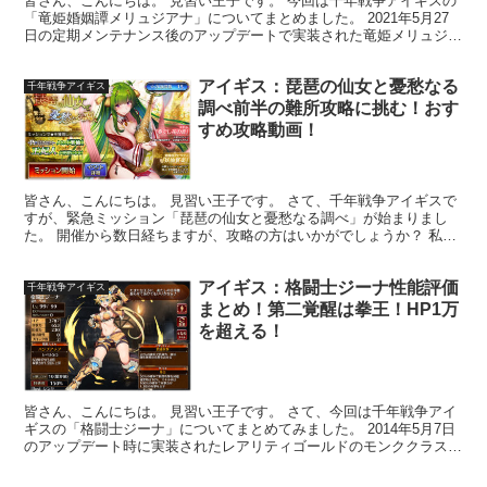
皆さん、こんにちは。 見習い王子です。 今回は千年戦争アイギスの
「竜姫婚姻譚メリュジアナ」についてまとめました。 2021年5月27
日の定期メンテナンス後のアップデートで実装された竜姫メリュジア
ナのウェディングカラードレス衣装Ver.です！...
アイギス：琵琶の仙女と憂愁なる
千年戦争アイギス
調べ前半の難所攻略に挑む！おす
すめ攻略動画！
皆さん、こんにちは。 見習い王子です。 さて、千年戦争アイギスで
すが、緊急ミッション「琵琶の仙女と憂愁なる調べ」が始まりまし
た。 開催から数日経ちますが、攻略の方はいかがでしょうか？ 私は
というと… 初見攻略はやはり神級は☆逃してしまいます...
アイギス：格闘士ジーナ性能評価
千年戦争アイギス
まとめ！第二覚醒は拳王！HP1万
を超える！
皆さん、こんにちは。 見習い王子です。 さて、今回は千年戦争アイ
ギスの「格闘士ジーナ」についてまとめてみました。 2014年5月7日
のアップデート時に実装されたレアリティゴールドのモンククラスの
女性ユニットです。 2017年10月26日に待...