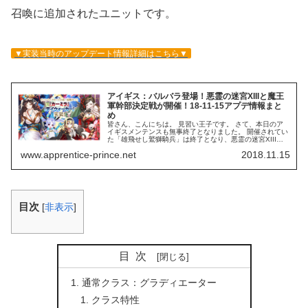
召喚に追加されたユニットです。
▼実装当時のアップデート情報詳細はこちら▼
アイギス：バルバラ登場！悪霊の迷宮XIIIと魔王
軍幹部決定戦が開催！18-11-15アプデ情報まと
め
皆さん、こんにちは。 見習い王子です。 さて、本日のア
イギスメンテンスも無事終了となりました。 開催されてい
た「雄飛せし鷲獅騎兵」は終了となり、悪霊の迷宮XIIIが
新しく開催されました。 アップデート情報を下記にまとめ
www.apprentice-prince.net
2018.11.15
ましたのでご欄ください...
目次
[
非表示
]
目次
通常クラス：グラディエーター
クラス特性