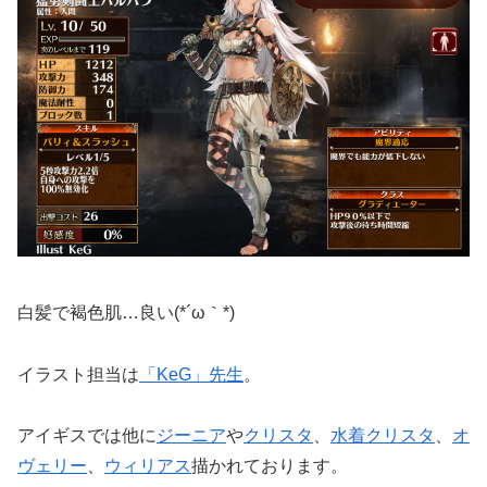
白髪で褐色肌…良い(*´ω｀*)
イラスト担当は
「KeG」先生
。
アイギスでは他に
ジーニア
や
クリスタ
、
水着クリスタ
、
オ
ヴェリー
、
ウィリアス
描かれております。