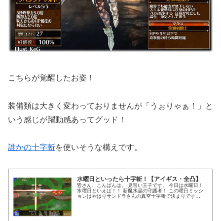
こちらが覚醒したお姿！
装備類は大きく変わっておりませんが「うぉりゃぁ！」と
いう感じが躍動感あってグッド！
誰かの十字斬
を使いそうな構えです。
水曜日といったら十字斬！【アイギス・全凸】
皆さん、こんばんは。 見習い王子です。 今日は水曜日！
水曜日といえば！！ 新魔水晶の守護者！ この曜日ミッシ
ョンはやはりサンドラさんの真空十字斬で決まりです
(*’ω’*) 魔水晶のためにパリンパリン！ 神聖結晶は実際には
召喚で割るよりも攻...