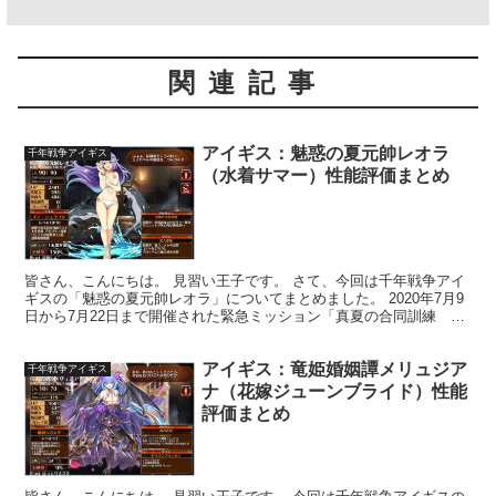
関連記事
アイギス：魅惑の夏元帥レオラ
千年戦争アイギス
（水着サマー）性能評価まとめ
皆さん、こんにちは。 見習い王子です。 さて、今回は千年戦争アイ
ギスの「魅惑の夏元帥レオラ」についてまとめました。 2020年7月9
日から7月22日まで開催された緊急ミッション「真夏の合同訓練 ～
巨大蟹を添えて～」のイベント報酬のプラチナレ...
アイギス：竜姫婚姻譚メリュジア
千年戦争アイギス
ナ（花嫁ジューンブライド）性能
評価まとめ