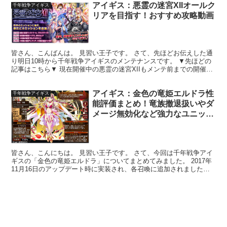
アイギス：悪霊の迷宮XIIオールク
千年戦争アイギス
リアを目指す！おすすめ攻略動画
皆さん、こんばんは。 見習い王子です。 さて、先ほどお伝えした通
り明日10時から千年戦争アイギスのメンテナンスです。 ▼先ほどの
記事はこちら▼ 現在開催中の悪霊の迷宮XIIもメンテ前までの開催と
なっております。 そこで今回は最終仕上げという...
アイギス：金色の竜姫エルドラ性
千年戦争アイギス
能評価まとめ！竜族撤退扱いやダ
メージ無効化など強力なユニッ
ト！
皆さん、こんにちは。 見習い王子です。 さて、今回は千年戦争アイ
ギスの「金色の竜姫エルドラ」についてまとめてみました。 2017年
11月16日のアップデート時に実装され、各召喚に追加されました。
レアリティはブラック、クラスはドラゴンプリン...