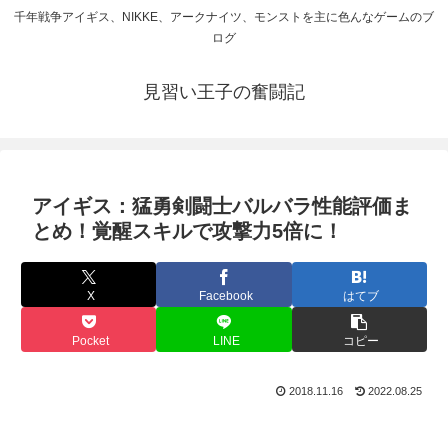
千年戦争アイギス、NIKKE、アークナイツ、モンストを主に色んなゲームのブ
ログ
見習い王子の奮闘記
アイギス：猛勇剣闘士バルバラ性能評価ま
とめ！覚醒スキルで攻撃力5倍に！
X
Facebook
はてブ
Pocket
LINE
コピー
2018.11.16
2022.08.25