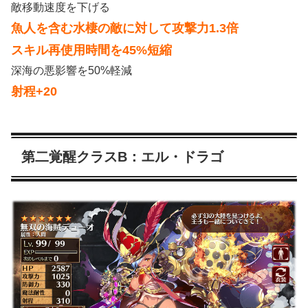
敵移動速度を下げる
魚人を含む水棲の敵に対して攻撃力1.3倍
スキル再使用時間を45%短縮
深海の悪影響を50%軽減
射程+20
第二覚醒クラスB：エル・ドラゴ