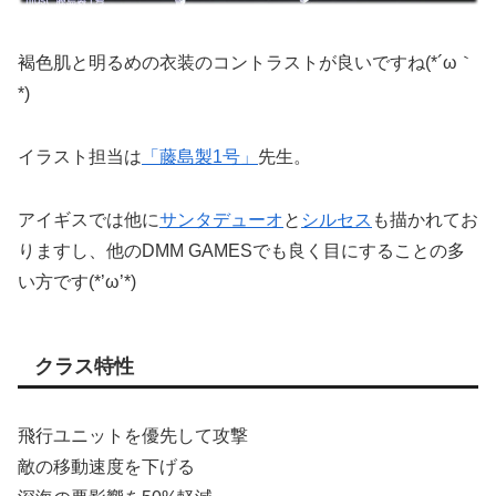
褐色肌と明るめの衣装のコントラストが良いですね(*´ω｀
*)
イラスト担当は
「藤島製1号」
先生。
アイギスでは他に
サンタデューオ
と
シルセス
も描かれてお
りますし、他のDMM GAMESでも良く目にすることの多
い方です(*’ω’*)
クラス特性
飛行ユニットを優先して攻撃
敵の移動速度を下げる