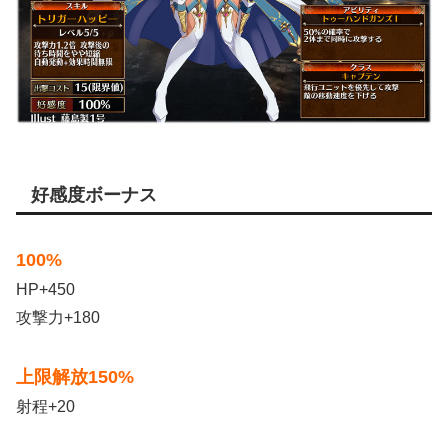
好感度ボーナス
100%
HP+450
攻撃力+180
上限解放150%
射程+20