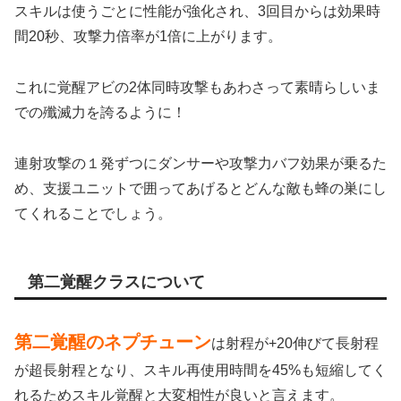
スキルは使うごとに性能が強化され、3回目からは効果時
間20秒、攻撃力倍率が1倍に上がります。
これに覚醒アビの2体同時攻撃もあわさって素晴らしいま
での殲滅力を誇るように！
連射攻撃の１発ずつにダンサーや攻撃力バフ効果が乗るた
め、支援ユニットで囲ってあげるとどんな敵も蜂の巣にし
てくれることでしょう。
第二覚醒クラスについて
第二覚醒のネプチューン
は射程が+20伸びて長射程
が超長射程となり、スキル再使用時間を45%も短縮してく
れるためスキル覚醒と大変相性が良いと言えます。