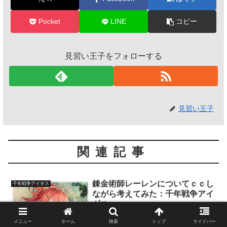
Pocket
LINE
コピー
見習い王子をフォローする
見習い王子
関連記事
錬金術師レーレンについてｃｃし
千年戦争アイギス
ながら考えてみた：千年戦争アイ
ギス
メニュー
ホーム
検索
トップ
サイドバー