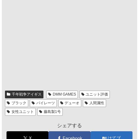
千年戦争アイギス
DMM GAMES
ユニット評価
ブラック
パイレーツ
デューオ
人間属性
女性ユニット
藤島製1号
シェアする
X
Facebook
はてブ