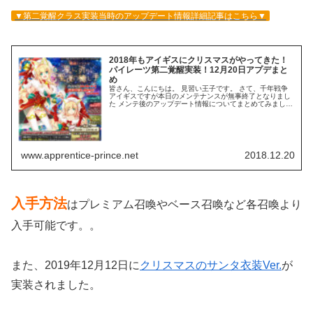
▼第二覚醒クラス実装当時のアップデート情報詳細記事はこちら▼
2018年もアイギスにクリスマスがやってきた！
パイレーツ第二覚醒実装！12月20日アプデまと
め
皆さん、こんにちは。 見習い王子です。 さて、千年戦争
アイギスですが本日のメンテナンスが無事終了となりまし
た メンテ後のアップデート情報についてまとめてみました
のでご覧ください～！ ▼昨日のアプデ情報予告記事はこち
ら▼ キャンペーン情報 『...
www.apprentice-prince.net
2018.12.20
入手方法
はプレミアム召喚やベース召喚など各召喚より
入手可能です。。
また、2019年12月12日に
クリスマスのサンタ衣装Ver.
が
実装されました。