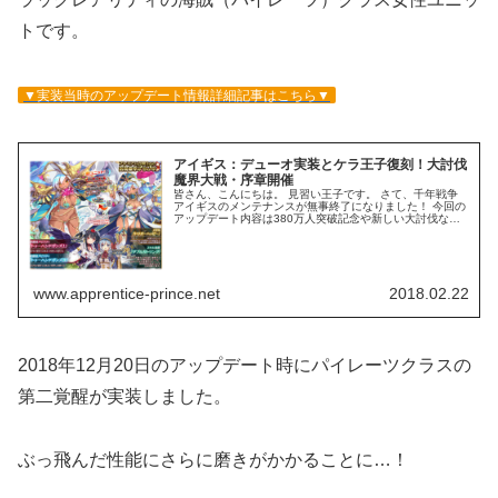
トです。
▼実装当時のアップデート情報詳細記事はこちら▼
アイギス：デューオ実装とケラ王子復刻！大討伐
魔界大戦・序章開催
皆さん、こんにちは。 見習い王子です。 さて、千年戦争
アイギスのメンテナンスが無事終了になりました！ 今回の
アップデート内容は380万人突破記念や新しい大討伐な
ど！ 情報をまとめましたのでご紹介いたします！ シリー
ズ累計登録者380万人突破...
www.apprentice-prince.net
2018.02.22
2018年12月20日のアップデート時にパイレーツクラスの
第二覚醒が実装しました。
ぶっ飛んだ性能にさらに磨きがかかることに…！