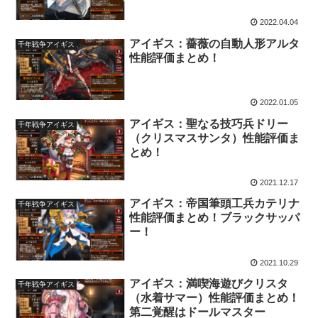
2022.04.04
アイギス：薔薇の自動人形アルタ
千年戦争アイギス
性能評価まとめ！
2022.01.05
アイギス：聖なる技巧兵ドリー
千年戦争アイギス
（クリスマスサンタ）性能評価ま
とめ！
2021.12.17
アイギス：帝国筆頭工兵カテリナ
千年戦争アイギス
性能評価まとめ！ブラックサッパ
ー！
2021.10.29
アイギス：満喫海遊びクリスタ
千年戦争アイギス
（水着サマー）性能評価まとめ！
第二覚醒はドールマスター