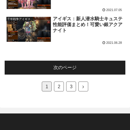
2021.07.05
アイギス：新人潜水騎士キュステ
千年戦争アイギス
性能評価まとめ！可愛い銀アクア
ナイト
2021.06.28
次のページ
次
1
2
3
へ