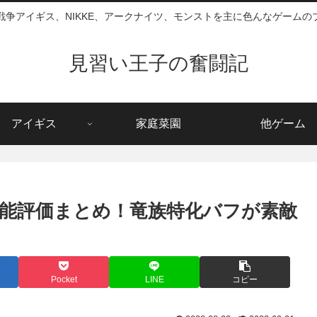
戦争アイギス、NIKKE、アークナイツ、モンストを主に色んなゲームの
見習い王子の奮闘記
アイギス
家庭菜園
他ゲーム
能評価まとめ！竜族特化バフが素敵
Pocket
LINE
コピー