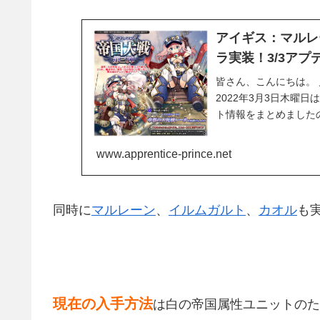
アイギス：マルレ
ラ実装！3/3アプ
皆さん、こんにちは。 
2022年3月3日木曜
ト情報をまとめました
ション『帝...
www.apprentice-prince.net
同時に
マルレーン
、
イルムガルト
、
カオル
も
現在の入手方法
は白の帝国属性ユニットのた