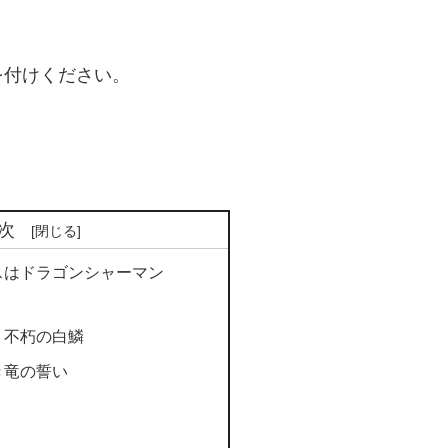
を付けください。
次
スはドラゴンシャーマン
：不朽の白鱗
き竜の誓い