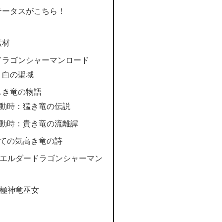
テータスがこちら！
素材
ドラゴンシャーマンロード
：白の聖域
しき竜の物語
発動時：猛き竜の伝説
発動時：貴き竜の流離譚
全ての気高き竜の詩
：エルダードラゴンシャーマン
：極神竜巫女