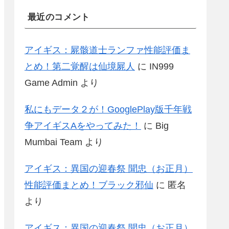
最近のコメント
アイギス：屍骸道士ランファ性能評価ま
とめ！第二覚醒は仙境屍人
に
IN999
Game Admin
より
私にもデータ２が！GooglePlay版千年戦
争アイギスAをやってみた！
に
Big
Mumbai Team
より
アイギス：異国の迎春祭 聞忠（お正月）
性能評価まとめ！ブラック邪仙
に
匿名
より
アイギス：異国の迎春祭 聞忠（お正月）