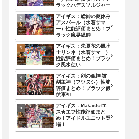
ラックハデスソルジャー
アイギス：総帥の夏休み
アスバール（水着サマ
ー）性能評価まとめ！ブ
ラック魔界総帥
アイギス：朱夏花の風水
士リンネ（水着サマー）
性能評価まとめ！ブラッ
ク風水使い
アイギス：剣の亜神 祓
剣主神（フツヌシ）性能
評価まとめ！ブラック儀
仗軍神
アイギス：Makaidolエ
ス★エフ性能評価まと
め！アイドルユニット登
場！