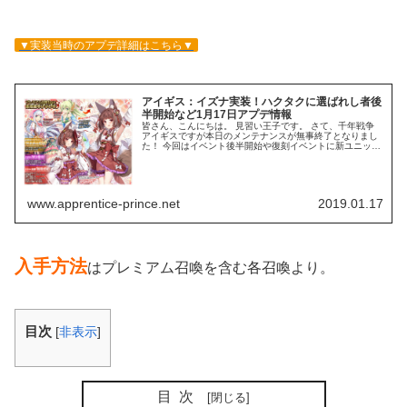
▼実装当時のアプデ詳細はこちら▼
アイギス：イズナ実装！ハクタクに選ばれし者後
半開始など1月17日アプデ情報
皆さん、こんにちは。 見習い王子です。 さて、千年戦争
アイギスですが本日のメンテナンスが無事終了となりまし
た！ 今回はイベント後半開始や復刻イベントに新ユニット
など！ メンテ後のアップデート情報をまとめましたのでご
覧ください！(｀・ω・´)...
www.apprentice-prince.net
2019.01.17
入手方法
はプレミアム召喚を含む各召喚より。
目次
[
非表示
]
目次