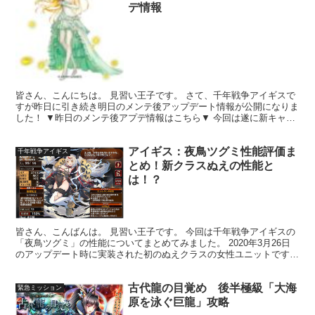
デ情報
皆さん、こんにちは。 見習い王子です。 さて、千年戦争アイギスで
すが昨日に引き続き明日のメンテ後アップデート情報が公開になりま
した！ ▼昨日のメンテ後アプデ情報はこちら▼ 今回は遂に新キャラ
の詳細情報が公開されましたよ～！ 下記にまとめまし...
アイギス：夜鳥ツグミ性能評価ま
千年戦争アイギス
とめ！新クラスぬえの性能と
は！？
皆さん、こんばんは。 見習い王子です。 今回は千年戦争アイギスの
「夜鳥ツグミ」の性能についてまとめてみました。 2020年3月26日
のアップデート時に実装された初のぬえクラスの女性ユニットです。
レアリティは最高のブラックですね。 ▼実装当...
古代龍の目覚め 後半極級「大海
緊急ミッション
原を泳ぐ巨龍」攻略