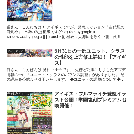
皆さん、こんにちは！ アイギスですが、緊急ミッション「古代龍の
目覚め」 上級の次は極級です(*'ω'*) (adsbygoogle =
window.adsbygoogle || []).push({}); 極級：大海原を泳ぐ巨龍 救世主
☆...
5月31日の一部ユニット、クラス
メンテナンス
の性能を上方修正詳細！【アイギ
ス】
皆さん、こんばんは 見習い王子です。 先ほど記事にしましたアプデ
情報の中に「ユニット・クラスのバランス調整」がありました。 そ
の詳細を公式より引用いたします。 ◆ユニットの調整について◆
2018年5月31日(木)の定期メンテナンスにて実施...
アイギス：ブルマライチ覚醒イラ
千年戦争アイギス
スト公開！学園復刻プレミアム召
喚開催！