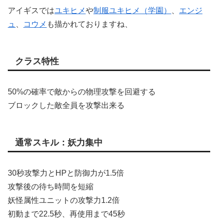
アイギスでは
ユキヒメ
や
制服ユキヒメ（学園）
、
エンジ
ュ
、
コウメ
も描かれておりますね、
クラス特性
50%の確率で敵からの物理攻撃を回避する
ブロックした敵全員を攻撃出来る
通常スキル：妖力集中
30秒攻撃力とHPと防御力が1.5倍
攻撃後の待ち時間を短縮
妖怪属性ユニットの攻撃力1.2倍
初動まで22.5秒、再使用まで45秒