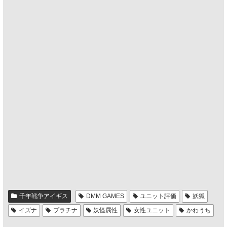
千年戦争アイギス
DMM GAMES
ユニット評価
妖狐
イズナ
プラチナ
妖怪属性
女性ユニット
かわうち