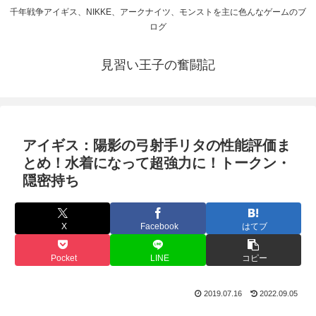
千年戦争アイギス、NIKKE、アークナイツ、モンストを主に色んなゲームのブ
ログ
見習い王子の奮闘記
アイギス：陽影の弓射手リタの性能評価ま
とめ！水着になって超強力に！トークン・
隠密持ち
X
Facebook
はてブ
Pocket
LINE
コピー
2019.07.16
2022.09.05