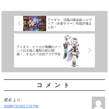
アイギス：涼風の吸血姫シルヴ
ィア（水着サマー）性能評価ま
とめ！
アイギス：ピリカが報酬のイベ
ント白き姫と魔獣の剣が開
催！…するの？次回アプデ予告
コメント
匿名
より:
2019年7月16日 2:15 PM