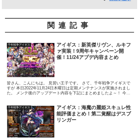
関連記事
アイギス：新英傑リヴン、ルキフ
千年戦争アイギス
ァ実装！9周年キャンペーン開
催！11/24アプデ内容まとめ
皆さん、こんにちは。 見習い王子です。 さて、千年戦争アイギスで
すが 本日2022年11月24日木曜日は定期メンテナンスが実施されまし
た。 メンテ後のアップデート内容を下記にまとめましたよ～！ 今回
はアイギス、サービス開始から９周年記念！ ...
アイギス：海魔の麗姫スキュレ性
千年戦争アイギス
能評価まとめ！第二覚醒はデスブ
リンガー