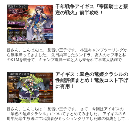
千年戦争アイギス『帝国騎士と叛
緊急ミッション
逆の戦火』前半攻略！
皆さん、こんばんは。 見習い王子です。 林道キャンプツーリングか
ら無事帰ってきました。 先日納車したタンドラ、友人のオフ車と私
のKTMを載せて、キャンプ道具一式と人も乗せれて早速大活躍です
(*'ω'*) さて、帰ってきて片付けがひと段落した...
アイギス：翠色の竜姫クラシルの
千年戦争アイギス
性能評価まとめ！竜族コスト下げ
に有用！
皆さん、こんにちは！ 見習い王子です。 さて、今回はアイギスの
「翠色の竜姫クラシル」についてまとめてみました。 アイギスの６
周年記念生放送にて出演者がミッションクリアした際の特典として全
王子に2019年11月21日のアップデート時に配布され...