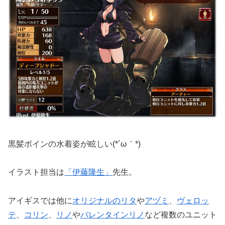
黒髪ボインの水着姿が眩しい(*´ω｀*)
イラスト担当は
「伊藤隆生」
先生。
アイギスでは他に
オリジナルのリタ
や
アヅミ
、
ヴェロッ
テ
、
コリン
、
リノ
や
バレンタインリノ
など複数のユニット