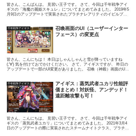
皆さん、こんばんは。 見習い王子です。 さて、今回は千年戦争アイ
ギスの「海魔の麗姫スキュレ」についてまとめてみました。 2019年5
月9日のアップデートで実装されたプラチナレアリティのイビルプリ
ンセスクラスのユニットです。 ▼実装当時のアッ...
召喚画面のUI（ユーザーインター
千年戦争アイギス
フェース）の変更点
皆さん、こんにちは！ 本日はしゃんしゃんと雪が降っていますね
(;'∀') 気を付けておでかけください。 さて、アイギスですが、 昨日の
アップデートで一部のUI変更がありました。 召喚（神殿）画面のUI
変更 ありゃ？ なんだかシンプルになりま...
アイギス：蒸気武者ユカリ性能評
千年戦争アイギス
価まとめ！対妖怪、アンデッド！
遠距離攻撃も可！
皆さん、こんにちは。 見習い王子です。 さて、今回は千年戦争アイ
ギスの「蒸気武者ユカリ」についてまとめてみました。 2021年3月4
日のアップデートの際に実装されたスチームナイトクラス、プラチナ
レアリティの女性ユニットです。 ▼実装当時のア...