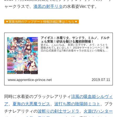
ャークラスで、
漆黒の射手リタ
の水着姿Ver.です。
▼実装当時のアップデート情報詳細記事はこちら▼
アイギス：水着リタ、サンドラ、ミルノ、ドルチ
ェも実装！砂浜を駆ける魔術師開催！
皆さん、こんにちは。 見習い王子です。 さて、とうとう
開催されてしまいました！ 2019サマーキャンペーン！ 昨
日の公式発表では7体の水着キャラが出るという情報もあ
りましたね…ｗ 下記にアップデート情報をまとめましたの
でご覧ください～！ キ...
www.apprentice-prince.net
2019.07.11
同時に水着姿のブラックレアリティ
涼風の吸血姫シルヴィ
ア
、
夏海の大悪魔ラピス
、
波打ち際の陰陽師ミコト
、プラ
チナレアリティの
波斬りの剣士サンドラ
、
火遊びハンター