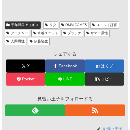
千年戦争アイギス
リタ
DMM GAMES
ユニット評価
アーチャー
水着ユニット
プラチナ
サマー属性
人間属性
伊藤隆生
シェアする
X
Facebook
はてブ
Pocket
LINE
コピー
見習い王子をフォローする
見習い王子