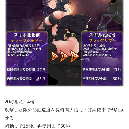
20秒射程1.4倍
攻撃した敵の移動速度を長時間大幅に下げ高確率で即死さ
せる
初動まで15秒、再使用まで30秒