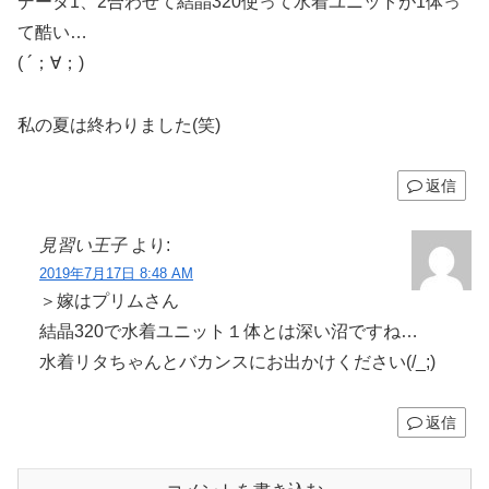
データ1、2合わせて結晶320使って水着ユニットが1体っ
て酷い…
( ´；∀；)
私の夏は終わりました(笑)
返信
見習い王子
より:
2019年7月17日 8:48 AM
＞嫁はプリムさん
結晶320で水着ユニット１体とは深い沼ですね…
水着リタちゃんとバカンスにお出かけください(/_;)
返信