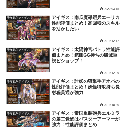
2022.03.15
アイギス：南瓜魔導鎧兵エーリカ
千年戦争アイギス
性能評価まとめ！高回転のスキル
を活かしたい
2019.12.12
アイギス：太陽神官パトラ性能評
千年戦争アイギス
価まとめ！範囲GG持ちの殲滅重
視ビショップ！
2019.12.09
アイギス：討妖の狙撃手アオバの
千年戦争アイギス
性能評価まとめ！妖怪特攻持ち長
射程貫通が強力
2019.10.30
アイギス：帝国重装砲兵エルミラ
千年戦争アイギス
の第二覚醒はバスターアーマーが
強力！性能評価まとめ