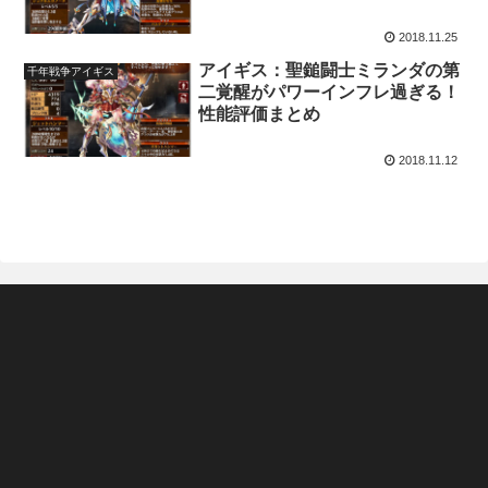
2018.11.25
アイギス：聖鎚闘士ミランダの第
千年戦争アイギス
二覚醒がパワーインフレ過ぎる！
性能評価まとめ
2018.11.12