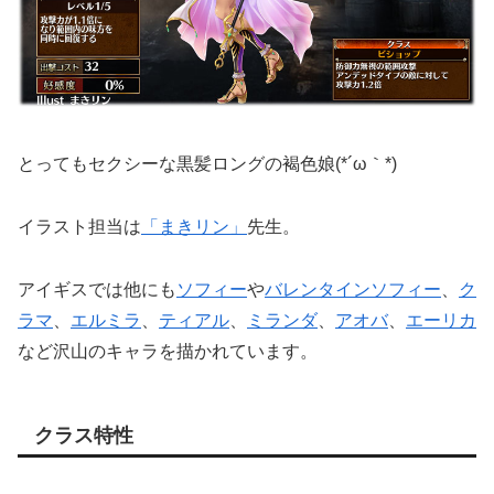
とってもセクシーな黒髪ロングの褐色娘(*´ω｀*)
イラスト担当は
「まきリン」
先生。
アイギスでは他にも
ソフィー
や
バレンタインソフィー
、
ク
ラマ
、
エルミラ
、
ティアル
、
ミランダ
、
アオバ
、
エーリカ
など沢山のキャラを描かれています。
クラス特性