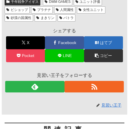
千年戦争アイギス
DMM GAMES
ユニット評価
ビショップ
プラチナ
人間属性
女性ユニット
砂漠の国属性
まきリン
パトラ
シェアする
X
Facebook
はてブ
Pocket
LINE
コピー
見習い王子をフォローする
見習い王子