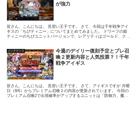
が強力
皆さん、こんにちは。 見習い王子です。 さて、今回は千年戦争アイ
ギスの「ちびティニー」についてまとめてみました。 ドワーフの姫
ティニーのちびユニットバージョンで、レアリティはゴールド、クラ
スはちび鍛冶職人の女性ユニットです。 2020年4月...
今週のデイリー復刻予定とプレ召
メンテナンス
喚２更新内容と人気投票？！千年
戦争アイギス
皆さん、こんにちは。 見習い王子です。 さて、アイギスですが 月曜
日（8/6）からプレミアム召喚２の内容が更新されています。 今回の
プレミアム召喚2で出現確率がアップするユニットは「防御力、魔法
耐性無視の攻撃を行うことができるユニット」です...