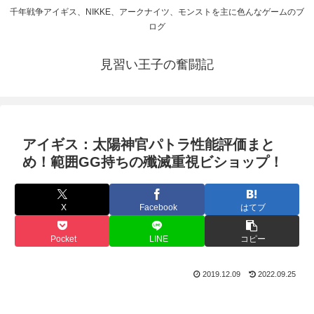
千年戦争アイギス、NIKKE、アークナイツ、モンストを主に色んなゲームのブ
ログ
見習い王子の奮闘記
アイギス：太陽神官パトラ性能評価まと
め！範囲GG持ちの殲滅重視ビショップ！
X
Facebook
はてブ
Pocket
LINE
コピー
2019.12.09
2022.09.25