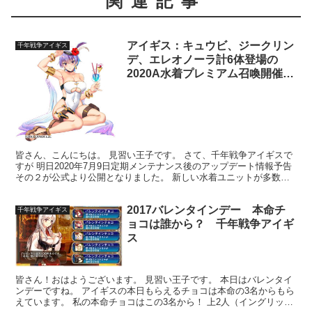
関連記事
アイギス：キュウビ、ジークリン
千年戦争アイギス
デ、エレオノーラ計6体登場の
2020A水着プレミアム召喚開催予
定！
皆さん、こんにちは。 見習い王子です。 さて、千年戦争アイギスで
すが 明日2020年7月9日定期メンテナンス後のアップデート情報予告
その２が公式より公開となりました。 新しい水着ユニットが多数登
場する期間限定のプレミアム召喚が開催予定です！...
2017バレンタインデー 本命チ
千年戦争アイギス
ョコは誰から？ 千年戦争アイギ
ス
皆さん！おはようございます。 見習い王子です。 本日はバレンタイ
ンデーですね。 アイギスの本日もらえるチョコは本命の3名からもら
えています。 私の本命チョコはこの3名から！ 上2人（イングリッ