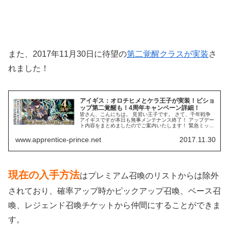
また、2017年11月30日に待望の
第二覚醒クラスが実装
さ
れました！
アイギス：オロチヒメとケラ王子が実装！ビショ
ップ第二覚醒も！4周年キャンペーン詳細！
皆さん、こんにちは。 見習い王子です。 さて、千年戦争
アイギスですが本日も無事メンテナンス終了！ アップデー
ト内容をまとめましたのでご案内いたします！ 緊急ミッシ
ョン『神殺しの聖槍』の後半開始！ ※11/30(木)メンテナ
ンス後 ～ 12/...
www.apprentice-prince.net
2017.11.30
現在の入手方法
はプレミアム召喚のリストからは除外
されており、確率アップ時かピックアップ召喚、ベース召
喚、レジェンド召喚チケットから仲間にすることができま
す。