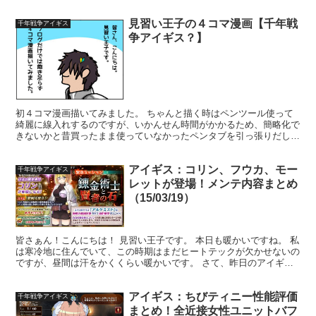
ド、アリア）は任意でもらえるチョコです。 本命１...
見習い王子の４コマ漫画【千年戦
千年戦争アイギス
争アイギス？】
初４コマ漫画描いてみました。 ちゃんと描く時はペンツール使って
綺麗に線入れするのですが、いかんせん時間がかかるため、簡略化で
きないかと昔買ったまま使っていなかったペンタブを引っ張りだして
使ってみました。 ・・・が、やはり不慣れなものはダメで...
アイギス：コリン、フウカ、モー
千年戦争アイギス
レットが登場！メンテ内容まとめ
（15/03/19）
皆さぁん！こんにちは！ 見習い王子です。 本日も暖かいですね。 私
は寒冷地に住んでいて、この時期はまだヒートテックが欠かせないの
ですが、昼間は汗をかくくらい暖かいです。 さて、昨日のアイギス
メンテナンス内容についておさらいしましょう！ 『錬...
アイギス：ちびティニー性能評価
千年戦争アイギス
まとめ！全近接女性ユニットバフ